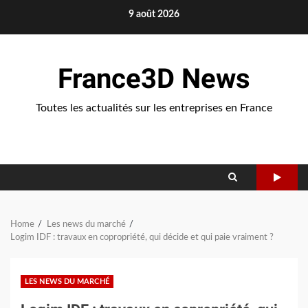
Skip
9 août 2026
to
content
France3D News
Toutes les actualités sur les entreprises en France
Home
Les news du marché
Logim IDF : travaux en copropriété, qui décide et qui paie vraiment ?
LES NEWS DU MARCHÉ